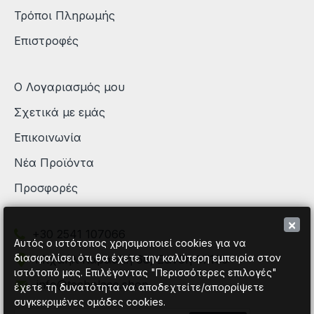
Τρόποι Πληρωμής
Επιστροφές
Ο Λογαριασμός μου
Σχετικά με εμάς
Επικοινωνία
Νέα Προϊόντα
Προσφορές
×
+30 2541 107066
Αυτός ο ιστότοπος χρησιμοποιεί cookies για να
διασφαλίσει ότι θα έχετε την καλύτερη εμπειρία στον
Μιχαήλ Καραολή 68, Ξάνθη 67100
ιστότοπό μας. Επιλέγοντας "Περισσότερες επιλογές"
info@techplace.shop
έχετε τη δυνατότητα να αποδεχτείτε/απορρίψετε
συγκεκριμένες ομάδες cookies.