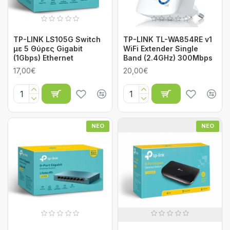
TP-LINK LS105G Switch
TP-LINK TL-WA854RE v1
με 5 Θύρες Gigabit
WiFi Extender Single
(1Gbps) Ethernet
Band (2.4GHz) 300Mbps
17,00€
20,00€
ΝΈΟ
ΝΈΟ