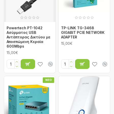
Powertech PT-1042
TP-LINK TG-3468
Ασύρματος USB
GIGABIT PCIE NETWORK
Αντάπτορας Δικτύου με
ADAPTER
Αποσπώμενη Κεραία
15,00€
600Mbps
15,00€
ΝΈΟ