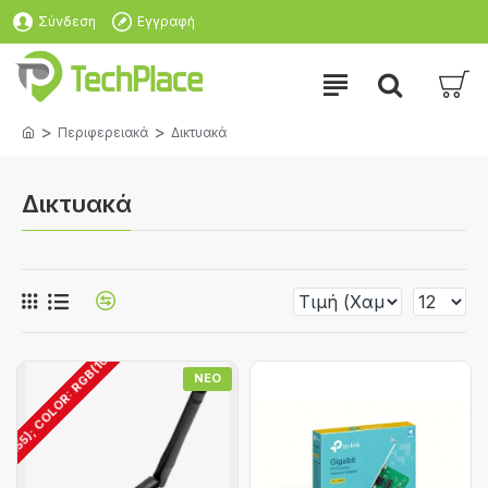
Σύνδεση
Εγγραφή
Περιφερειακά
Δικτυακά
Δικτυακά
255); COLOR: RGB(102
ΝΈΟ