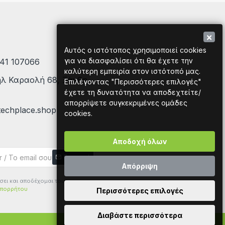
×
Αυτός ο ιστότοπος χρησιμοποιεί cookies
για να διασφαλίσει ότι θα έχετε την
41 107066
καλύτερη εμπειρία στον ιστότοπό μας.
 Καραολή 68, Ξάνθη
Επιλέγοντας "Περισσότερες επιλογές"
έχετε τη δυνατότητα να αποδεχτείτε/
απορρίψετε συγκεκριμένες ομάδες
echplace.shop
cookies.
Αποδοχή όλων
Εγγραφή
Απόρριψη
σει και αποδέχομαι τους
Απορρήτου
Περισσότερες επιλογές
Διαβάστε περισσότερα