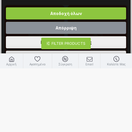
Αποδοχή όλων
Απόρριψη
Περισσότερες επιλογές
FILTER PRODUCTS
Διαβάστε περισσότερα
Αρχική
Αγαπημένα
Σύγκριση
Email
Καλέστε Μας
e-Waitress Callme Basic
e Waitress Qr Code Menu
(Ειδοποίηση Σερβιτόρου)
Ψηφιακός Κατάλογος
Αγορά
(Αγορά)
148,80€
186,00€