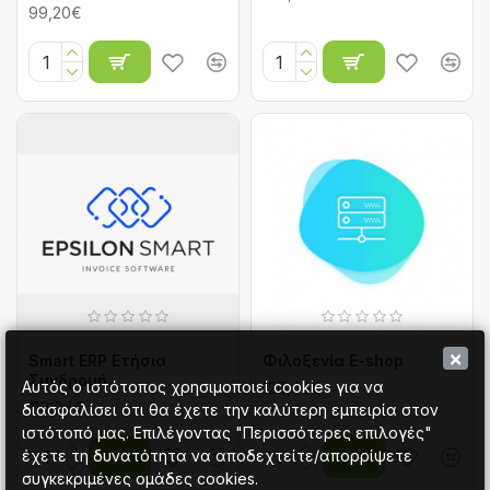
99,20€
×
Smart ERP Ετήσια
Φιλοξενία E-shop
Συνδρομή
Αυτός ο ιστότοπος χρησιμοποιεί cookies για να
126,48€
119,04€
διασφαλίσει ότι θα έχετε την καλύτερη εμπειρία στον
ιστότοπό μας. Επιλέγοντας "Περισσότερες επιλογές"
έχετε τη δυνατότητα να αποδεχτείτε/απορρίψετε
συγκεκριμένες ομάδες cookies.